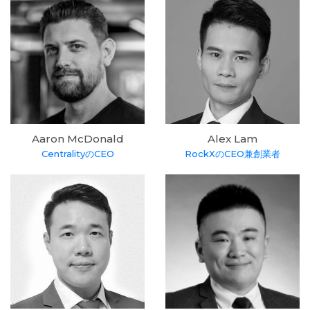
Aaron McDonald
Alex Lam
CentralityのCEO
RockXのCEO兼創業者