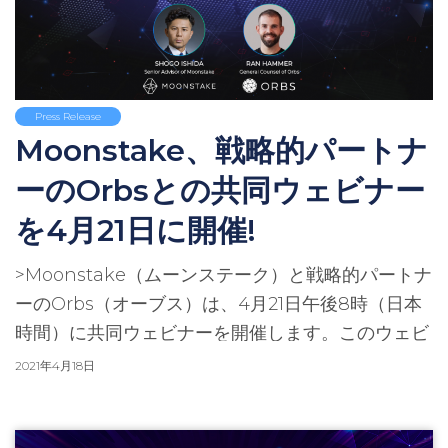
Press Release
Moonstake、戦略的パートナ
ーのOrbsとの共同ウェビナー
を4月21日に開催!
>Moonstake（ムーンステーク）と戦略的パートナ
ーのOrbs（オーブス）は、4月21日午後8時（日本
時間）に共同ウェビナーを開催します。このウェビ
ナーでは、MoonstakeがORBSのガーディアンと
2021年4月18日
してステーキングに参加すること、ビジネスや金融
のためのブロックチェーンアプリケーションの将来