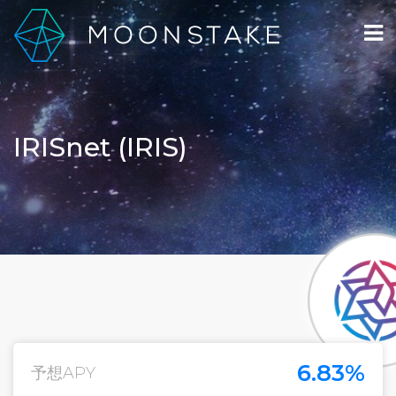
IRISnet (IRIS)
6.83%
予想APY